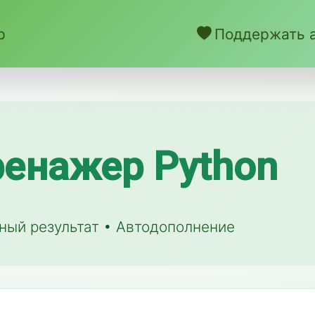
р
Поддержать 
ренажер Python
нный результат • Автодополнение