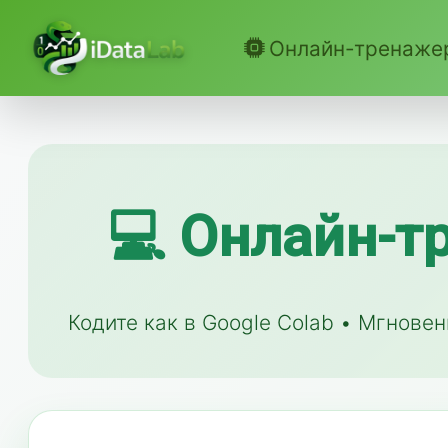
Онлайн-тренаже
💻 Онлайн-т
Кодите как в Google Colab • Мгнове