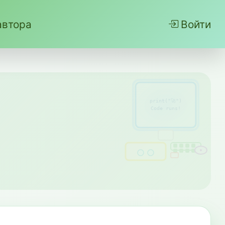
автора
Войти
print("🚀")
Code runs!